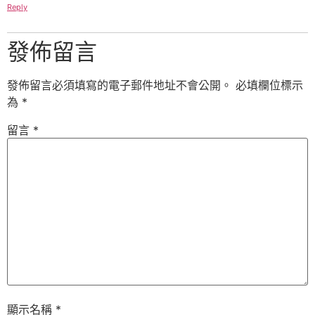
Reply
發佈留言
發佈留言必須填寫的電子郵件地址不會公開。
必填欄位標示
為
*
留言
*
顯示名稱
*